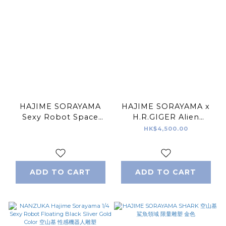
HAJIME SORAYAMA
HAJIME SORAYAMA x
Sexy Robot Space
H.R.GIGER Alien
Traveler 1/6 scale 空山基
Approaching
HK$4,500.00
性感女機械人 太空旅行者
Necronom Sculpture
ADD TO CART
ADD TO CART