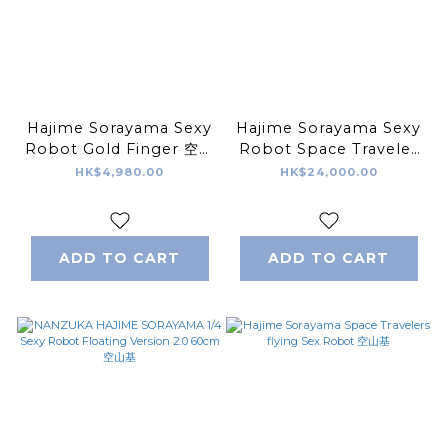
Hajime Sorayama Sexy
Hajime Sorayama Sexy
Robot Gold Finger 空山
Robot Space Traveler
基 金手指
Light Box 1/8 scale 空山
HK$4,980.00
HK$24,000.00
基 性感女機械人 太空旅行者
ADD TO CART
ADD TO CART