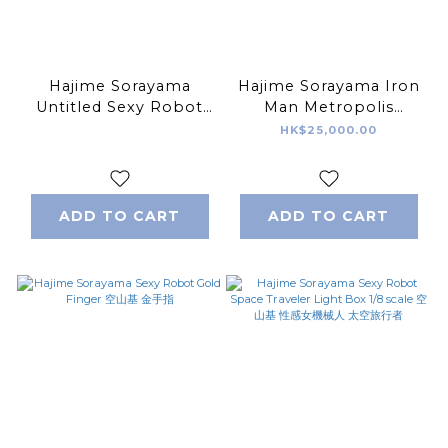
Hajime Sorayama
Hajime Sorayama Iron
Untitled Sexy Robot
Man Metropolis
Walking 空山基
Variant Ver. 空山基 鐵男
HK$25,000.00
铁男
ADD TO CART
ADD TO CART