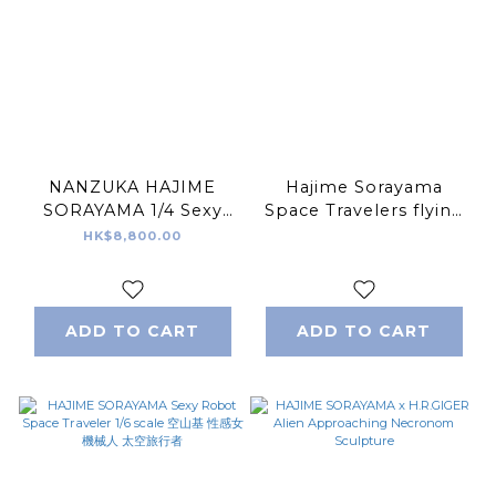
NANZUKA HAJIME
Hajime Sorayama
SORAYAMA 1/4 Sexy
Space Travelers flying
Robot Floating
Sex Robot 空山基
HK$8,800.00
Version 2.0 60cm 空山
基
ADD TO CART
ADD TO CART