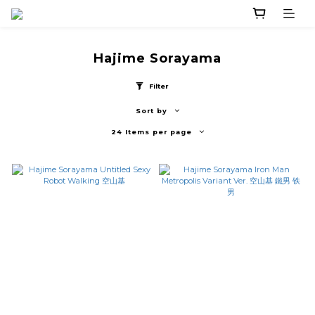
Hajime Sorayama
Filter
Sort by
24 Items per page