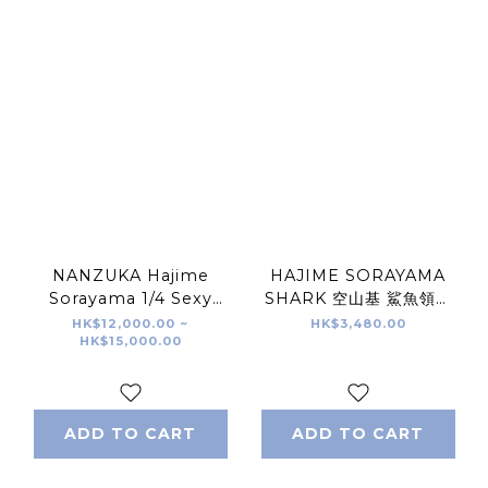
NANZUKA Hajime
HAJIME SORAYAMA
Sorayama 1/4 Sexy
SHARK 空山基 鯊魚領域
Robot Floating Black
限量雕塑 金色
HK$12,000.00 ~
HK$3,480.00
HK$15,000.00
Sliver Gold Color 空山基
性感機器人雕塑
ADD TO CART
ADD TO CART