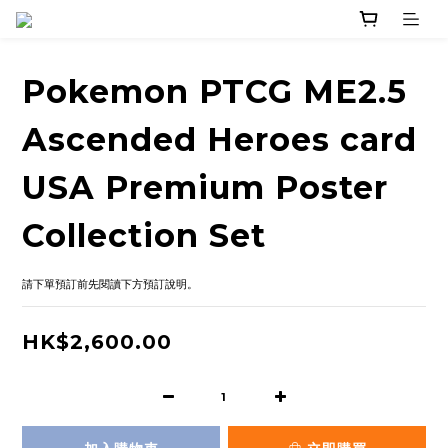
Pokemon PTCG ME2.5
Ascended Heroes card
USA Premium Poster
Collection Set
請下單預訂前先閱讀下方預訂說明。
HK$2,600.00