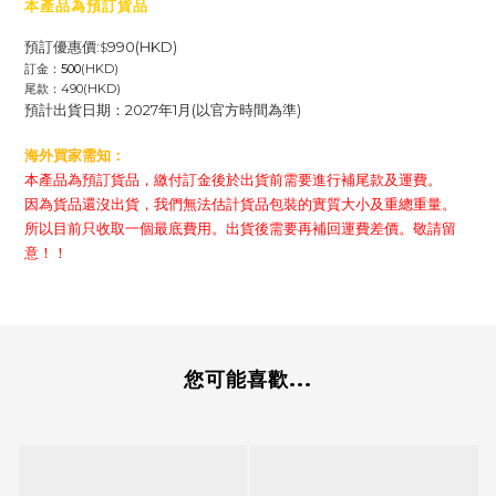
本產品為預訂貨品
預訂優惠價:
990(HKD)
$
訂金：
500
(HKD)
尾款：490
(HKD)
預計出貨日期：2027年1月
(以官方時間為準)
海外買家需知：
本產品為預訂貨品，繳付訂金後於出貨前需要進行補尾款及運費。
因為貨品還沒出貨，我們無法估計貨品包裝的實質大小及重總重量。
所以目前只收取一個最底費用。出貨後需要再補回運費差價。敬請留
意！！
您可能喜歡...